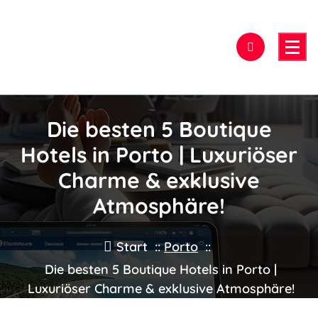
Zum
Inhalt
springen
Hier findest Du das beste Hotel!
Die besten 5 Boutique
Hotels in Porto | Luxuriöser
Charme & exklusive
Atmosphäre!
Start
::
Porto
::
Die besten 5 Boutique Hotels in Porto |
Luxuriöser Charme & exklusive Atmosphäre!