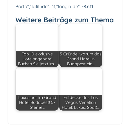
Porto“,“latitude“: 41,“longitude“: -8.611
Weitere Beiträge zum Thema
Top 10 exklusive
5 Gründe, warum das
Hotelangebote!
Grand Hotel in
Buchen Sie jetzt im…
Budapest ein…
Luxus pur im Grand
Entdecke das Las
Hotel Budapest! 5-
Vegas Venetian
Sterne…
Hotel: Luxus, Spaß…