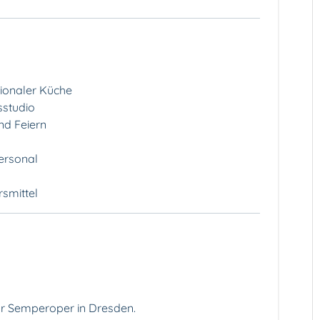
tionaler Küche
sstudio
nd Feiern
ersonal
rsmittel
zur Semperoper in Dresden.