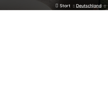
Start
::
Deutschland
::