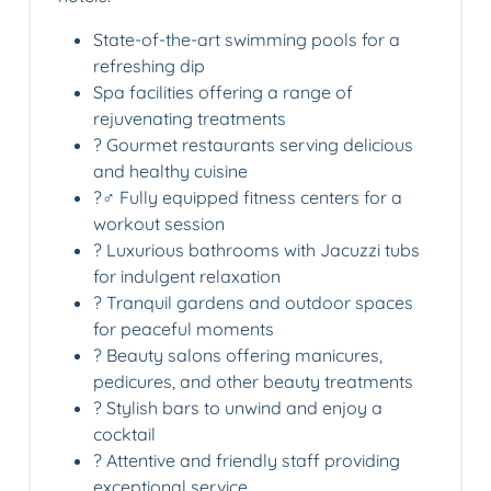
State-of-the-art swimming pools for a
refreshing dip
Spa facilities offering a range of
rejuvenating treatments
?️ Gourmet restaurants serving delicious
and healthy cuisine
?️‍♂️ Fully equipped fitness centers for a
workout session
? Luxurious bathrooms with Jacuzzi tubs
for indulgent relaxation
? Tranquil gardens and outdoor spaces
for peaceful moments
? Beauty salons offering manicures,
pedicures, and other beauty treatments
? Stylish bars to unwind and enjoy a
cocktail
?️ Attentive and friendly staff providing
exceptional service