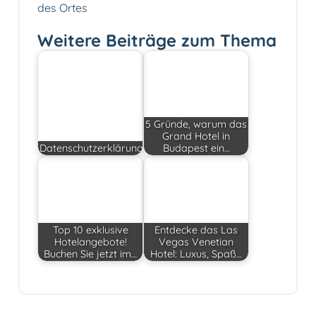
des Ortes
Weitere Beiträge zum Thema
5 Gründe, warum das
Grand Hotel in
Datenschutzerklärung
Budapest ein…
Top 10 exklusive
Entdecke das Las
Hotelangebote!
Vegas Venetian
Buchen Sie jetzt im…
Hotel: Luxus, Spaß…