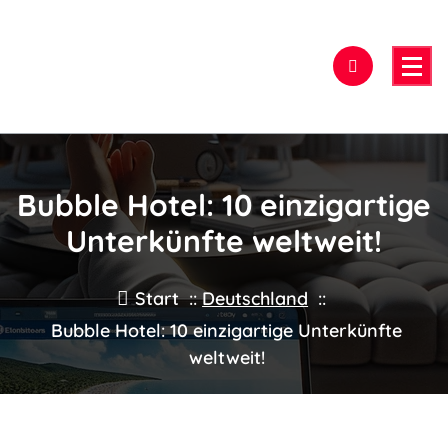
Zum
Inhalt
springen
Hier findest Du das beste Hotel!
Bubble Hotel: 10 einzigartige
Unterkünfte weltweit!
Start
::
Deutschland
::
Bubble Hotel: 10 einzigartige Unterkünfte
weltweit!