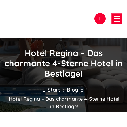
Zum
Inhalt
springen
Hier findest Du das beste Hotel!
Hotel Regina – Das
charmante 4-Sterne Hotel in
Bestlage!
Start
::
Blog
::
Hotel Regina – Das charmante 4-Sterne Hotel
in Bestlage!