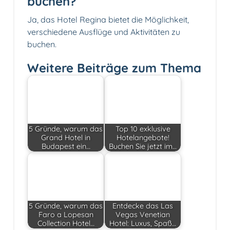
buchen?
Ja, das Hotel Regina bietet die Möglichkeit,
verschiedene Ausflüge und Aktivitäten zu
buchen.
Weitere Beiträge zum Thema
5 Gründe, warum das
Top 10 exklusive
Grand Hotel in
Hotelangebote!
Budapest ein…
Buchen Sie jetzt im…
5 Gründe, warum das
Entdecke das Las
Faro a Lopesan
Vegas Venetian
Collection Hotel…
Hotel: Luxus, Spaß…