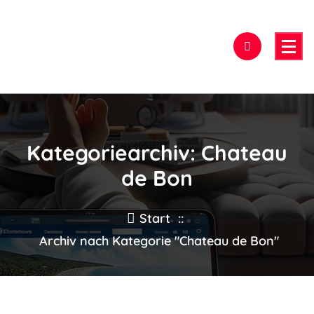
Zum
Inhalt
springen
Hier findest Du das beste Hotel!
Kategoriearchiv: Chateau
de Bon
Start
::
Archiv nach Kategorie "Chateau de Bon"