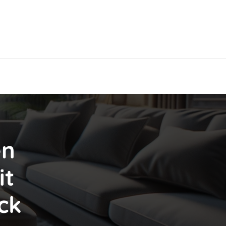
Hier findest Du das beste Hotel!
en
it
ck