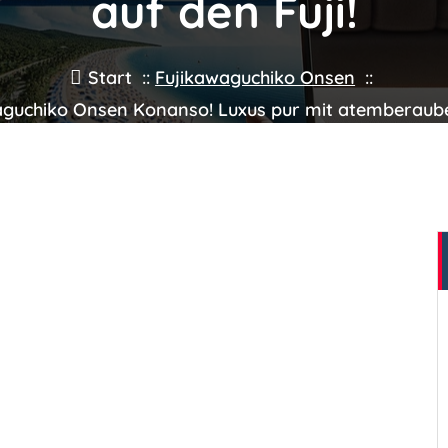
auf den Fuji!
Start
::
Fujikawaguchiko Onsen
::
aguchiko Onsen Konanso! Luxus pur mit atemberaube