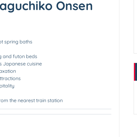
waguchiko Onsen
ot spring baths
g and futon beds
us Japanese cuisine
axation
ttractions
itality
om the nearest train station