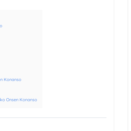
so
en Konanso
iko Onsen Konanso