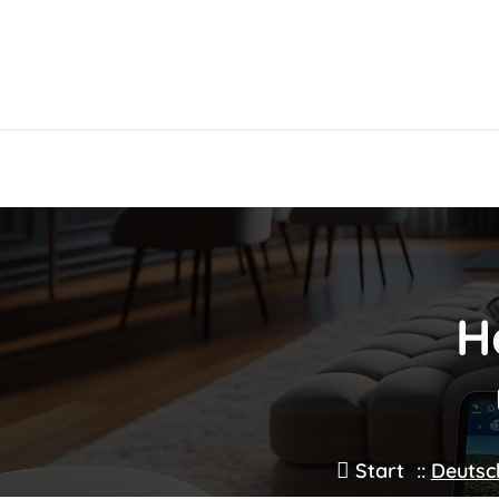
Zum
Inhalt
springen
H
Start
::
Deutsc