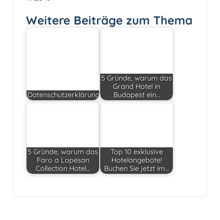
Weitere Beiträge zum Thema
5 Gründe, warum das
Grand Hotel in
Datenschutzerklärung
Budapest ein…
5 Gründe, warum das
Top 10 exklusive
Faro a Lopesan
Hotelangebote!
Collection Hotel…
Buchen Sie jetzt im…