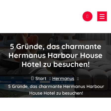
Zum
Inhalt
springen
Hier findest Du das beste Hotel!
5 Gründe, das charmante
Hermanus Harbour House
Hotel zu besuchen!
Start
::
Hermanus
::
5 Gründe, das charmante Hermanus Harbour
House Hotel zu besuchen!