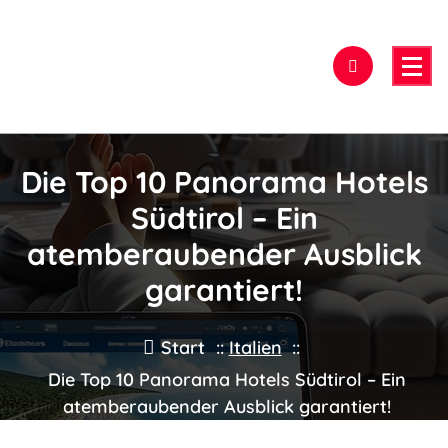
Zum
Inhalt
springen
Hier findest Du das beste Hotel!
Die Top 10 Panorama Hotels
Südtirol – Ein
atemberaubender Ausblick
garantiert!
Start
::
Italien
::
Die Top 10 Panorama Hotels Südtirol – Ein
atemberaubender Ausblick garantiert!