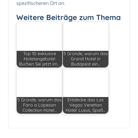
spezifischeren Ort an.
Weitere Beiträge zum Thema
Top 10 exklusive
5 Gründe, warum das
Hotelangebote!
Grand Hotel in
Buchen Sie jetzt im…
Budapest ein…
5 Gründe, warum das
Entdecke das Las
Faro a Lopesan
Vegas Venetian
Collection Hotel…
Hotel: Luxus, Spaß…