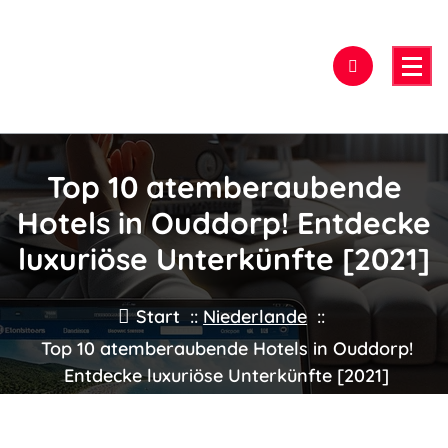
Zum
Inhalt
springen
Hier findest Du das beste Hotel!
Top 10 atemberaubende
Hotels in Ouddorp! Entdecke
luxuriöse Unterkünfte [2021]
Start
::
Niederlande
::
Top 10 atemberaubende Hotels in Ouddorp!
Entdecke luxuriöse Unterkünfte [2021]