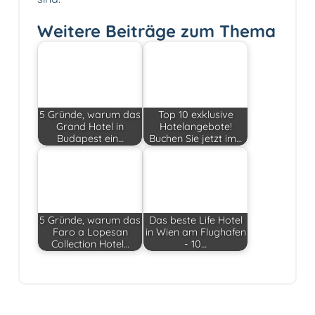
Weitere Beiträge zum Thema
5 Gründe, warum das
Top 10 exklusive
Grand Hotel in
Hotelangebote!
Budapest ein…
Buchen Sie jetzt im…
5 Gründe, warum das
Das beste Life Hotel
Faro a Lopesan
in Wien am Flughafen
Collection Hotel…
- 10…