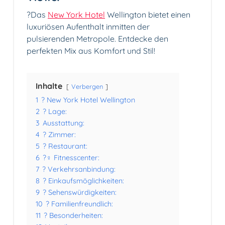
?Das
New York Hotel
Wellington bietet einen
luxuriösen Aufenthalt inmitten der
pulsierenden Metropole. Entdecke den
perfekten Mix aus Komfort und Stil!
Inhalte
Verbergen
1
? New York Hotel Wellington
2
? Lage:
3
Ausstattung:
4
? Zimmer:
5
?️ Restaurant:
6
?️‍♀️ Fitnesscenter:
7
? Verkehrsanbindung:
8
?️ Einkaufsmöglichkeiten:
9
? Sehenswürdigkeiten:
10
? Familienfreundlich:
11
? Besonderheiten: