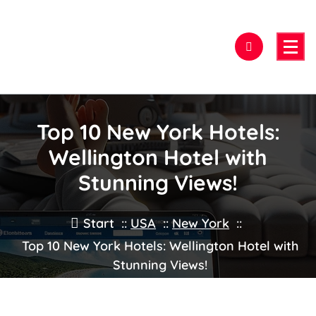
Zum
Inhalt
springen
Hier findest Du das beste Hotel!
Top 10 New York Hotels:
Wellington Hotel with
Stunning Views!
Start
::
USA
::
New York
::
Top 10 New York Hotels: Wellington Hotel with
Stunning Views!