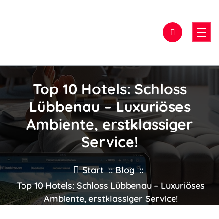
Zum
Inhalt
springen
Hier findest Du das beste Hotel!
Top 10 Hotels: Schloss
Lübbenau – Luxuriöses
Ambiente, erstklassiger
Service!
Start
::
Blog
::
Top 10 Hotels: Schloss Lübbenau – Luxuriöses
Ambiente, erstklassiger Service!