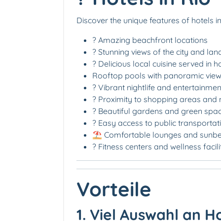
Discover the unique features of hotels i
?️ Amazing beachfront locations
? Stunning views of the city and la
?️ Delicious local cuisine served in 
Rooftop pools with panoramic vie
? Vibrant nightlife and entertainmen
?️ Proximity to shopping areas and 
? Beautiful gardens and green spa
? Easy access to public transportat
⛱️ Comfortable lounges and sunbe
? Fitness centers and wellness facili
Vorteile
1. Viel Auswahl an H