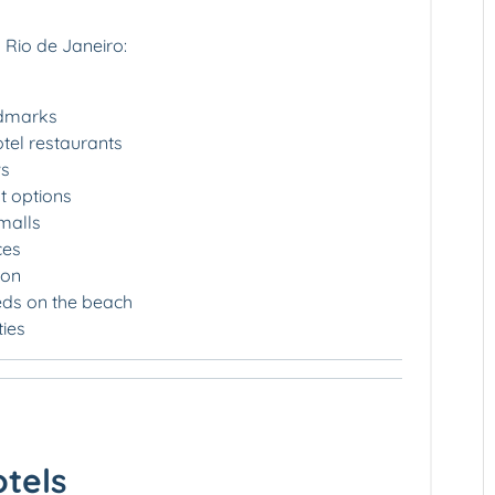
n Rio de Janeiro:
ndmarks
hotel restaurants
ws
t options
malls
ces
ion
ds on the beach
ties
otels