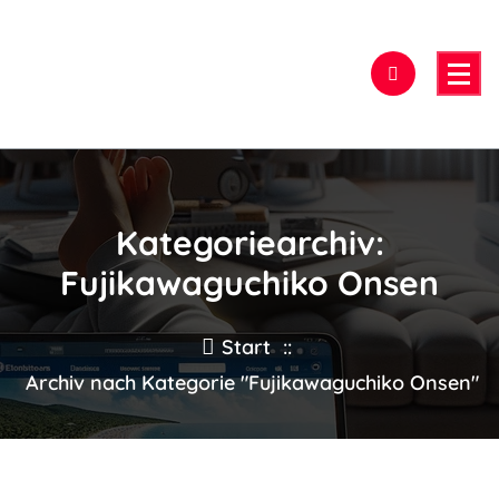
Zum
Inhalt
springen
Hier findest Du das beste Hotel!
Kategoriearchiv:
Fujikawaguchiko Onsen
Start
::
Archiv nach Kategorie "Fujikawaguchiko Onsen"