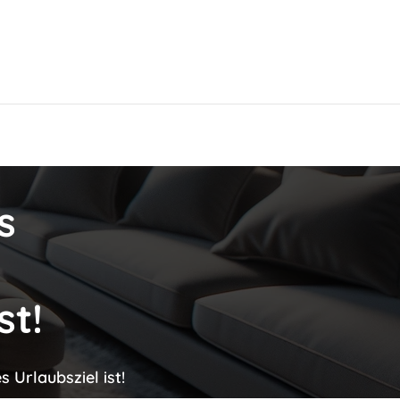
Hier findest Du das beste Hotel!
s
st!
 Urlaubsziel ist!