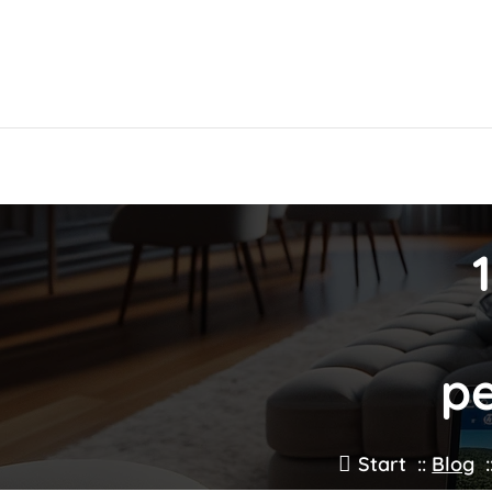
Zum
Inhalt
springen
pe
Start
::
Blog
: