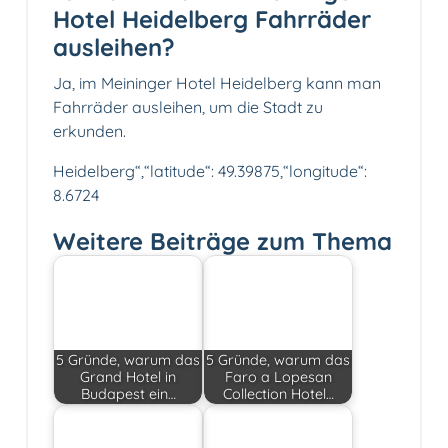
Hotel Heidelberg Fahrräder
ausleihen?
Ja, im Meininger Hotel Heidelberg kann man
Fahrräder ausleihen, um die Stadt zu
erkunden.
Heidelberg“,“latitude“: 49.39875,“longitude“:
8.6724
Weitere Beiträge zum Thema
5 Gründe, warum das
5 Gründe, warum das
Grand Hotel in
Faro a Lopesan
Budapest ein…
Collection Hotel…