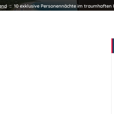
and
::
10 exklusive Personennächte im traumhaften H