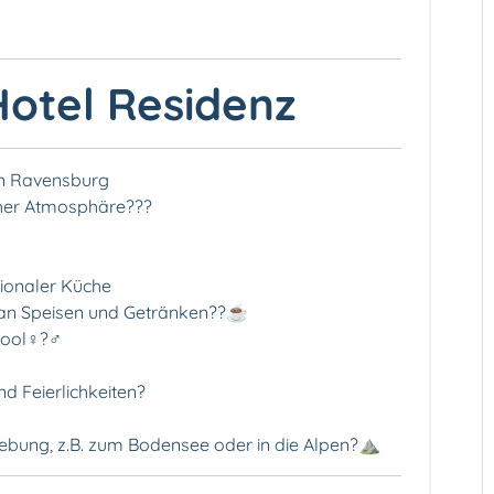
otel Residenz
on Ravensburg
er Atmosphäre‍?‍?‍?
ionaler Küche️
l an Speisen und Getränken??☕
l‍♀️?‍♂️
d Feierlichkeiten?
ebung, z.B. zum Bodensee oder in die Alpen️?⛰️