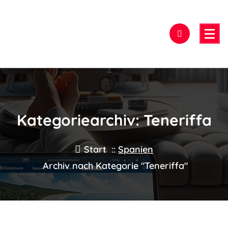
Zum
Inhalt
springen
Hier findest Du das beste Hotel!
Kategoriearchiv: Teneriffa
Start
::
Spanien
Archiv nach Kategorie "Teneriffa"