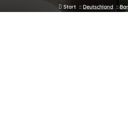
Start
::
Deutschland
::
Ba