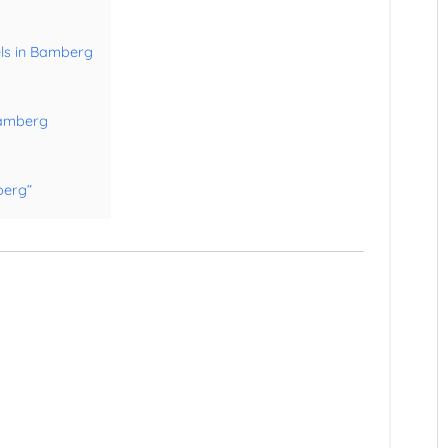
els in Bamberg
Bamberg
berg“