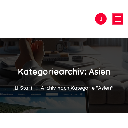
Zum
Inhalt
springen
Hier findest Du das beste Hotel!
Kategoriearchiv: Asien
Start
::
Archiv nach Kategorie "Asien"