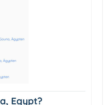
l Gouna, Ägypten
a, Ägypten
gypten
na, Egypt?