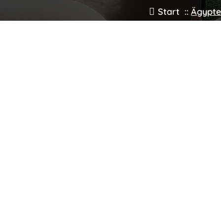
Start
::
Ägypt