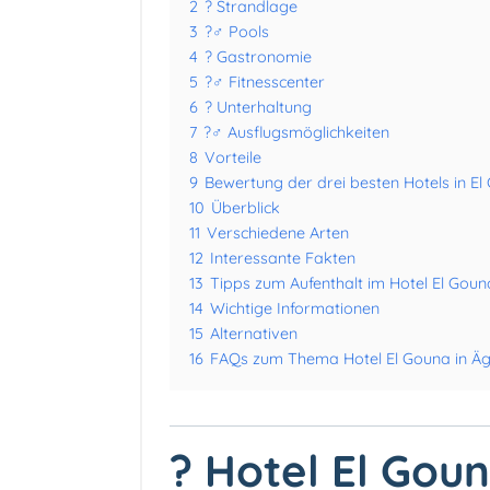
2
?️ Strandlage
3
?‍♂️ Pools
4
?️ Gastronomie
5
?️‍♂️ Fitnesscenter
6
? Unterhaltung
7
?‍♂️ Ausflugsmöglichkeiten
8
Vorteile
9
Bewertung der drei besten Hotels in E
10
Überblick
11
Verschiedene Arten
12
Interessante Fakten
13
Tipps zum Aufenthalt im Hotel El Goun
14
Wichtige Informationen
15
Alternativen
16
FAQs zum Thema Hotel El Gouna in Ä
? Hotel El Gou