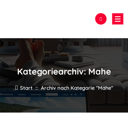
Zum
Inhalt
springen
Hier findest Du das beste Hotel!
Kategoriearchiv: Mahe
Start
::
Archiv nach Kategorie "Mahe"