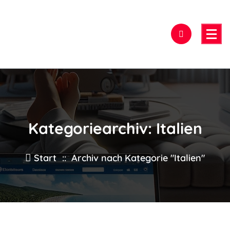
Zum
Inhalt
springen
Hier findest Du das beste Hotel!
Kategoriearchiv: Italien
Start
::
Archiv nach Kategorie "Italien"