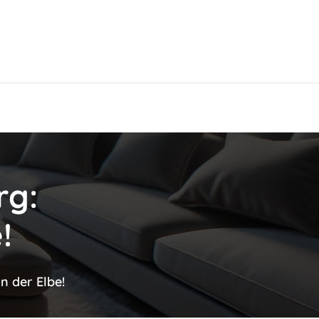
Hier findest Du das beste Hotel!
rg:
!
n der Elbe!