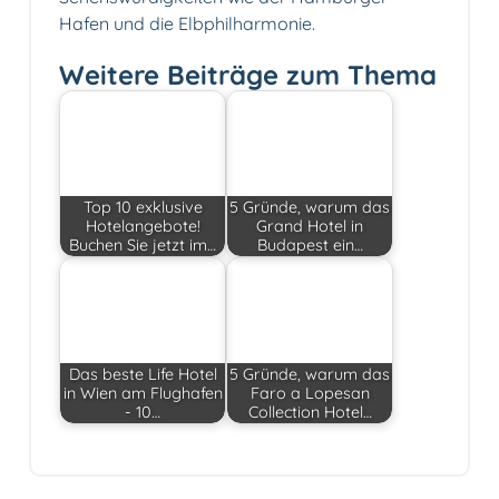
Hafen und die Elbphilharmonie.
Weitere Beiträge zum Thema
Top 10 exklusive
5 Gründe, warum das
Hotelangebote!
Grand Hotel in
Buchen Sie jetzt im…
Budapest ein…
Das beste Life Hotel
5 Gründe, warum das
in Wien am Flughafen
Faro a Lopesan
- 10…
Collection Hotel…