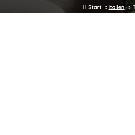
Start
::
Italien
::