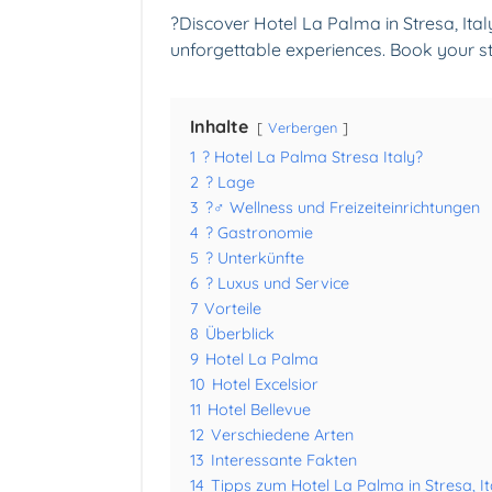
?Discover Hotel La Palma in Stresa, Ital
unforgettable experiences. Book your 
Inhalte
Verbergen
1
? Hotel La Palma Stresa Italy?
2
? Lage
3
?‍♂️ Wellness und Freizeiteinrichtungen
4
?️ Gastronomie
5
? Unterkünfte
6
? Luxus und Service
7
Vorteile
8
Überblick
9
Hotel La Palma
10
Hotel Excelsior
11
Hotel Bellevue
12
Verschiedene Arten
13
Interessante Fakten
14
Tipps zum Hotel La Palma in Stresa, It