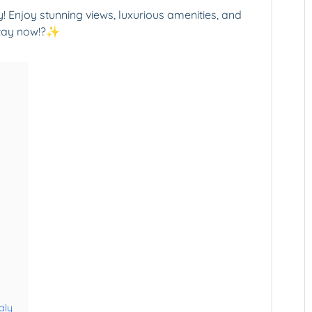
y! Enjoy stunning views, luxurious amenities, and
stay now!?✨
aly