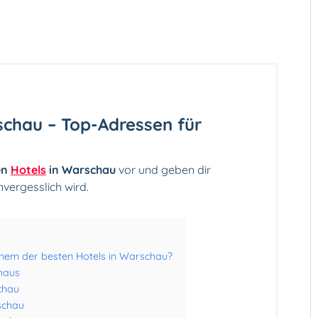
schau – Top-Adressen für
en
Hotels
in Warschau
vor und geben dir
nvergesslich wird.
inem der besten Hotels in Warschau?
haus
chau
schau