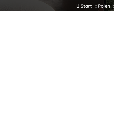
Start
::
Polen
: