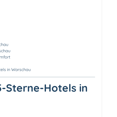
schau
schau
omfort
tels in Warschau
5-Sterne-Hotels in