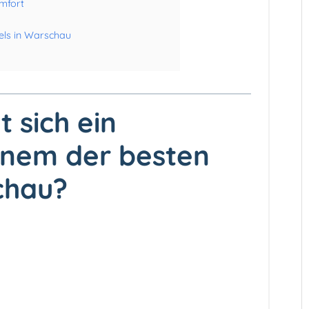
mfort
els in Warschau
 sich ein
einem der besten
chau?