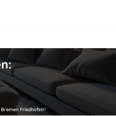
Hier findest Du das beste Hotel!
n:
t Bremen Friedhofstr!