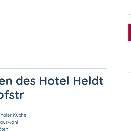
en des Hotel Heldt
fstr
onaler Küche
keauswahl
täten