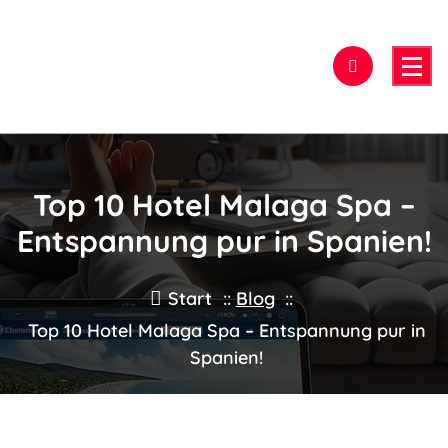
Zum
Inhalt
springen
Hier findest Du das beste Hotel!
Top 10 Hotel Malaga Spa –
Entspannung pur in Spanien!
Start
::
Blog
::
Top 10 Hotel Malaga Spa – Entspannung pur in
Spanien!