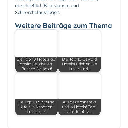
einschließlich Bootstouren und
Schnorchelausflügen.
Weitere Beiträge zum Thema
Die Top 10 Hotels auf
Die Top 10 Oswald
Praslin Seychellen -
Hotels! Erleben Sie
Buchen Sie jetzt!
Luxus und…
Die Top 10 5-Sterne-
Ausgezeichnete a
Hotels in Kroatien -
und o Hotels! Top-
Luxus pur!
Unterkunft zu…