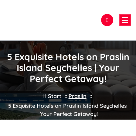
Zum
Inhalt
springen
Hier findest Du das beste Hotel!
5 Exquisite Hotels on Praslin
Island Seychelles | Your
Perfect Getaway!
Start
::
Praslin
::
5 Exquisite Hotels on Praslin Island Seychelles |
Your Perfect Getaway!