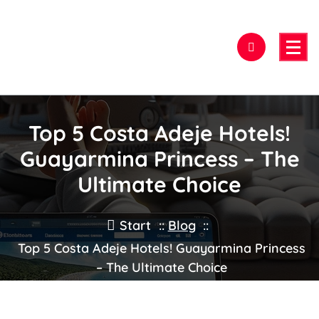
Zum
Inhalt
springen
Hier findest Du das beste Hotel!
Top 5 Costa Adeje Hotels!
Guayarmina Princess – The
Ultimate Choice
Start
::
Blog
::
Top 5 Costa Adeje Hotels! Guayarmina Princess
– The Ultimate Choice