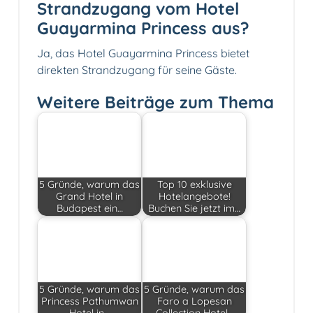
Strandzugang vom Hotel
Guayarmina Princess aus?
Ja, das Hotel Guayarmina Princess bietet
direkten Strandzugang für seine Gäste.
Weitere Beiträge zum Thema
5 Gründe, warum das
Top 10 exklusive
Grand Hotel in
Hotelangebote!
Budapest ein…
Buchen Sie jetzt im…
5 Gründe, warum das
5 Gründe, warum das
Princess Pathumwan
Faro a Lopesan
Hotel in…
Collection Hotel…